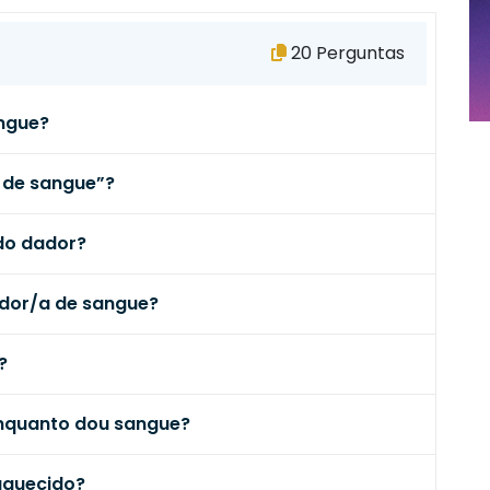
20 Perguntas
ngue?
 de sangue”?
 do dador?
dor/a de sangue?
?
nquanto dou sangue?
aquecido?